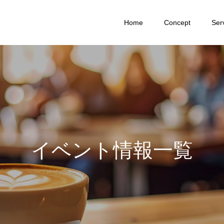
Home
Concept
Ser
イ
ベ
ン
ト
情
報
一
覧