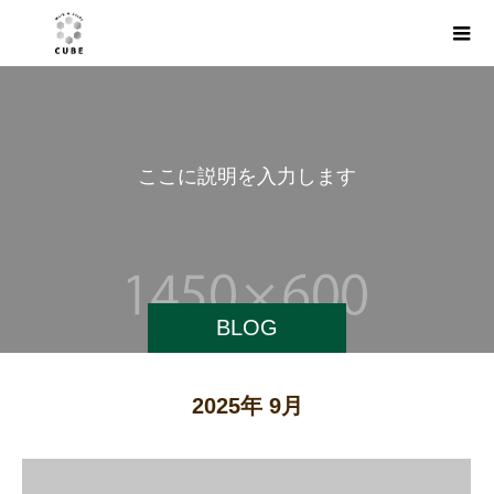
こ
こ
に
説
明
を
入
力
し
ま
す
。
BLOG
2025年 9月